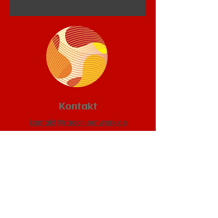
Kontakt
kontakt@racon-network.de
Link Terms & Conditions
Geschäftsfüher
Sahi Rahman
Standort
Am Kaufmannsbrunnen 11